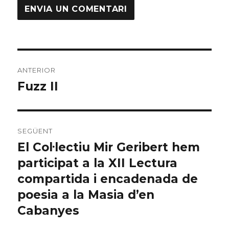
Navegació
ANTERIOR
d'entrades
Fuzz II
Entrada
anterior:
SEGÜENT
El Col·lectiu Mir Geribert hem
Entrada
participat a la XII Lectura
següent:
compartida i encadenada de
poesia a la Masia d’en
Cabanyes