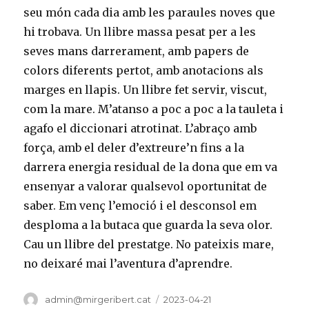
seu món cada dia amb les paraules noves que
hi trobava. Un llibre massa pesat per a les
seves mans darrerament, amb papers de
colors diferents pertot, amb anotacions als
marges en llapis. Un llibre fet servir, viscut,
com la mare. M’atanso a poc a poc a la tauleta i
agafo el diccionari atrotinat. L’abraço amb
força, amb el deler d’extreure’n fins a la
darrera energia residual de la dona que em va
ensenyar a valorar qualsevol oportunitat de
saber. Em venç l’emoció i el desconsol em
desploma a la butaca que guarda la seva olor.
Cau un llibre del prestatge. No pateixis mare,
no deixaré mai l’aventura d’aprendre.
Autor
admin@mirgeribert.cat
Publicat
2023-04-21